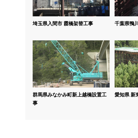
埼玉県入間市 霞橋架替工事
千葉県鴨川
群馬県みなかみ町新上越橋設置工
愛知県 新
事