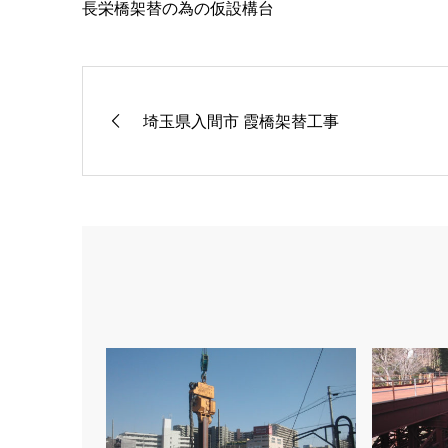
長栄橋架替の為の仮設構台
埼玉県入間市 霞橋架替工事