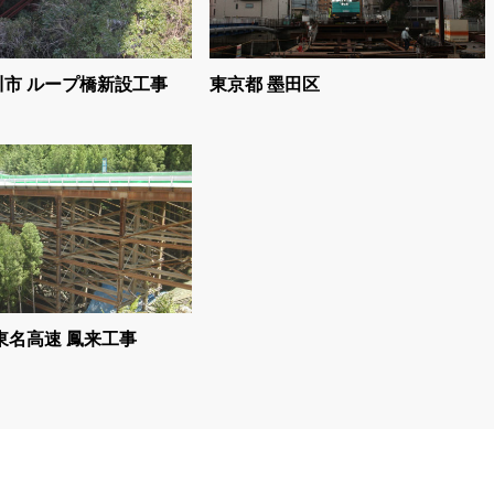
市 ループ橋新設工事
東京都 墨田区
東名高速 鳳来工事